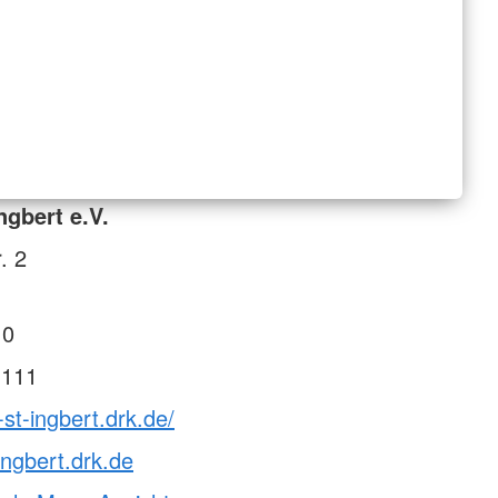
ngbert e.V.
. 2
 0
 111
-st-ingbert.drk.de/
ingbert.drk.de