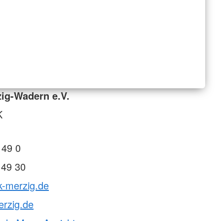
ig-Wadern e.V.
K
 49 0
 49 30
k-merzig.de
erzig.de