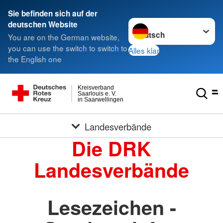
Sie befinden sich auf der
Sprache wechseln zu
deutschen Website
You are on the German website,
you can use the switch to switch to
Alles klar
the English one
Kreisverband
Saarlouis e. V.
in Saarwellingen
Landesverbände
Die DRK
Landesverbände
Lesezeichen -