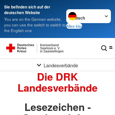
Sie befinden sich auf der
Sprache wechseln zu
deutschen Website
You are on the German website,
you can use the switch to switch to
Alles klar
the English one
Kreisverband
Saarlouis e. V.
in Saarwellingen
Landesverbände
Die DRK
Landesverbände
Lesezeichen -