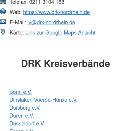
Telefax:
0211 3104 188
Web:
https://www.drk-nordrhein.de
E-Mail:
lv@drk-nordrhein.de
Karte:
Link zur Google Maps Ansicht
DRK Kreisverbände
Bonn e.V.
Dinslaken-Voerde-Hünxe e.V.
Duisburg e.V.
Düren e.V.
Düsseldorf e.V.
Essen e.V.