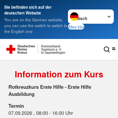
Sie befinden sich auf der
Sprache wechseln zu
deutschen Website
You are on the German website,
you can use the switch to switch to
Alles klar
the English one
Kreisverband
Saarlouis e. V.
in Saarwellingen
Information zum Kurs
Rotkreuzkurs Erste Hilfe - Erste Hilfe
Ausbildung
Termin
07.09.2026 , 08:00 - 16:00 Uhr