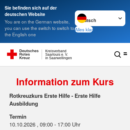
Sie befinden sich auf der
Sprache wechseln zu
deutschen Website
You are on the German website,
you can use the switch to switch to
Alles klar
the English one
Kreisverband
Saarlouis e. V.
in Saarwellingen
Information zum Kurs
Rotkreuzkurs Erste Hilfe - Erste Hilfe
Ausbildung
Termin
10.10.2026 , 09:00 - 17:00 Uhr