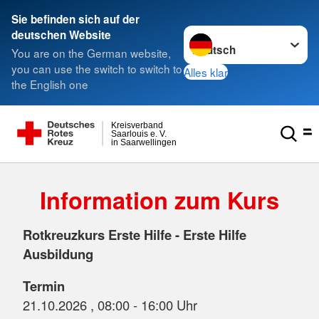
Sie befinden sich auf der
Sprache wechseln zu
deutschen Website
You are on the German website,
you can use the switch to switch to
Alles klar
the English one
Kreisverband
Saarlouis e. V.
in Saarwellingen
Information zum Kurs
Rotkreuzkurs Erste Hilfe - Erste Hilfe
Ausbildung
Termin
21.10.2026 , 08:00 - 16:00 Uhr