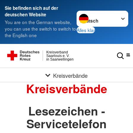
Sie befinden sich auf der
Sprache wechseln zu
deutschen Website
You are on the German website,
you can use the switch to switch to
Alles klar
the English one
Kreisverband
Saarlouis e. V.
in Saarwellingen
Kreisverbände
Kreisverbände
Lesezeichen -
Servicetelefon