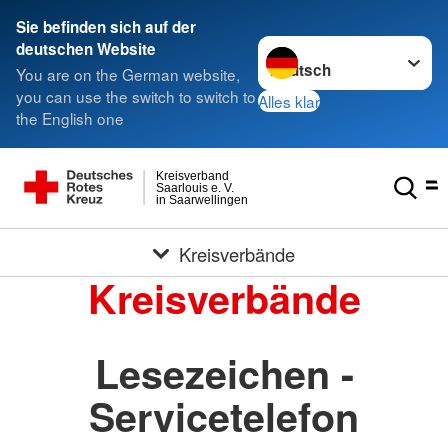
Sie befinden sich auf der
Sprache wechseln zu
deutschen Website
You are on the German website,
you can use the switch to switch to
Alles klar
the English one
Kreisverband
Saarlouis e. V.
in Saarwellingen
Kreisverbände
Kreisverbände
Lesezeichen -
Servicetelefon