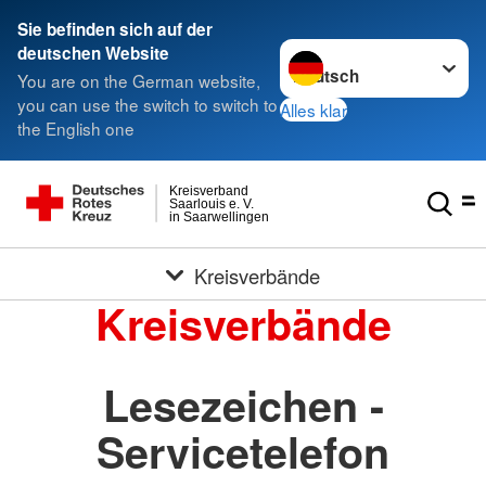
Sie befinden sich auf der
Sprache wechseln zu
deutschen Website
You are on the German website,
you can use the switch to switch to
Alles klar
the English one
Kreisverband
Saarlouis e. V.
in Saarwellingen
Kreisverbände
Kreisverbände
Lesezeichen -
Servicetelefon