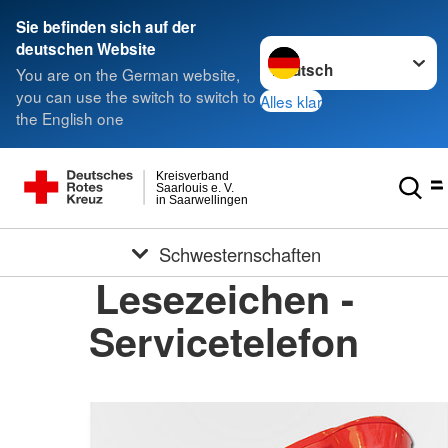
Sie befinden sich auf der
Sprache wechseln zu
deutschen Website
You are on the German website,
you can use the switch to switch to
Alles klar
the English one
Kreisverband
Saarlouis e. V.
in Saarwellingen
Schwesternschaften
Lesezeichen -
Servicetelefon