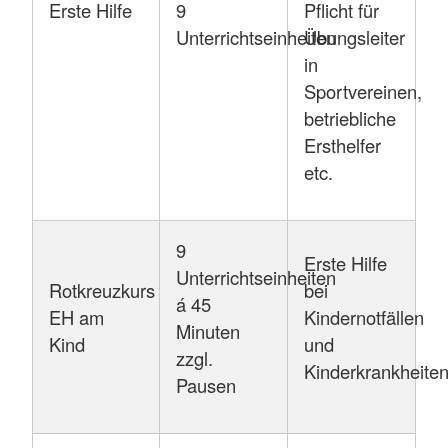
Erste Hilfe
9
Pflicht für
Unterrichtseinheiten
Übungsleiter
in
Sportvereinen,
betriebliche
Ersthelfer
etc.
9
Erste Hilfe
Unterrichtseinheiten
Rotkreuzkurs
bei
á 45
EH am
Kindernotfällen
Minuten
Kind
und
zzgl.
Kinderkrankheite
Pausen