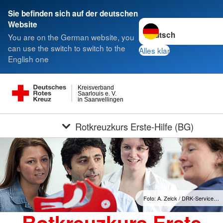
Sie befinden sich auf der deutschen
Sprache wechseln zu
Website
You are on the German website, you
can use the switch to switch to the
Alles klar
English one
Kreisverband
Saarlouis e. V.
in Saarwellingen
Rotkreuzkurs Erste-Hilfe (BG)
Foto: A. Zelck / DRK-Service…
Rotkreuzkurs Erste