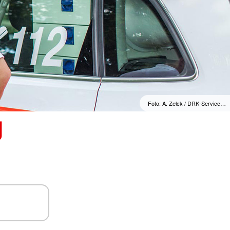
Foto: A. Zelck / DRK-Service…
g