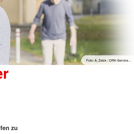
Foto: A. Zelck / DRK-Service…
er
lfen zu