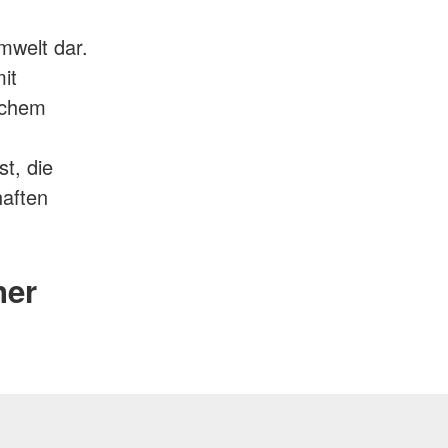
,
mwelt dar.
it
schem
t, die
haften
ner