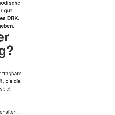
modische
er gut
des DRK.
geben.
er
ng?
r tragbare
t, die die
spiel
ehalten.