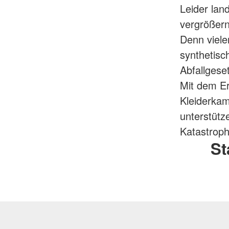
Leider lan
vergrößern
Denn viele
synthetisc
Abfallgese
Mit dem Er
Kleiderkam
unterstütz
Katastroph
St