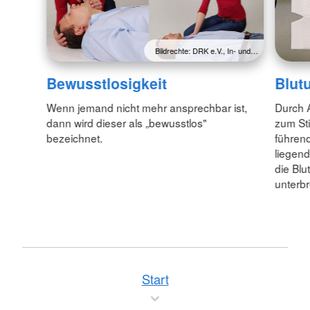
Bildrechte: DRK e.V., In- und…
Bewusstlosigkeit
Blut
Wenn jemand nicht mehr ansprechbar ist,
Durch 
dann wird dieser als „bewusstlos"
zum Sti
bezeichnet.
führend
liegend
die Blu
unterb
Start