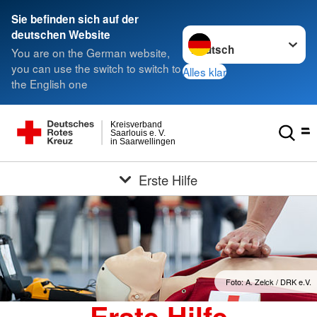
Sie befinden sich auf der
Sprache wechseln zu
deutschen Website
You are on the German website,
you can use the switch to switch to
Alles klar
the English one
Kreisverband
Saarlouis e. V.
in Saarwellingen
Erste Hilfe
Foto: A. Zelck / DRK e.V.
Erste Hilfe