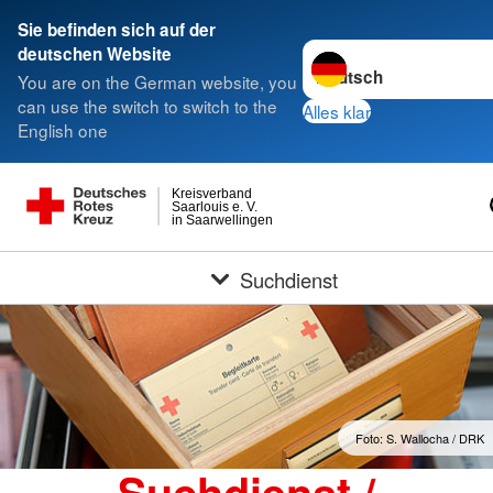
Sie befinden sich auf der
Sprache wechseln zu
deutschen Website
You are on the German website, you
can use the switch to switch to the
Alles klar
English one
Kreisverband
Saarlouis e. V.
in Saarwellingen
Suchdienst
Foto: S. Wallocha / DRK
Suchdienst /